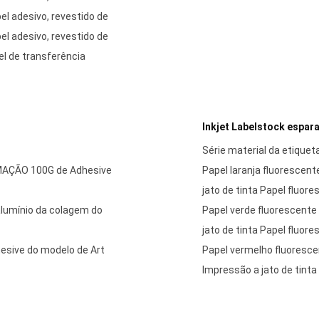
el adesivo, revestido de
el adesivo, revestido de
el de transferência
Inkjet Labelstock espar
Série material da etiquet
IMAÇÃO 100G de Adhesive
Papel laranja fluorescen
jato de tinta Papel fluor
alumínio da colagem do
Papel verde fluorescente
jato de tinta Papel fluor
hesive do modelo de Art
Papel vermelho fluoresc
Impressão a jato de tinta