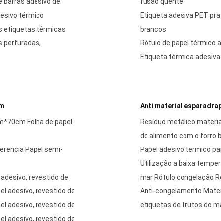
e barras adesivo de
fusão quente
esivo térmico
Etiqueta adesiva PET pra
as etiquetas térmicas
brancos
s perfuradas,
Rótulo de papel térmico 
Etiqueta térmica adesiva
em
Anti material esparadra
cm*70cm Folha de papel
Resíduo metálico materia
do alimento com o forro 
derência Papel semi-
Papel adesivo térmico p
Utilização a baixa tempe
 adesivo, revestido de
mar Rótulo congelação R
el adesivo, revestido de
Anti-congelamento Materi
el adesivo, revestido de
etiquetas de frutos do m
el adesivo, revestido de