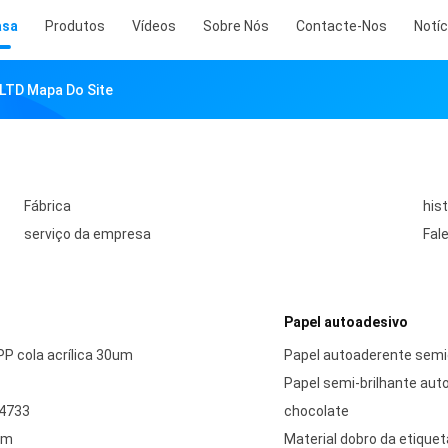
asa
Produtos
Vídeos
Sobre Nós
Contacte-Nos
Notíc
TD Mapa Do Site
Fábrica
his
serviço da empresa
Fal
Papel autoadesivo
 cola acrílica 30um
Papel autoaderente semig
Papel semi-brilhante aut
G4733
chocolate
um
Material dobro da etiquet