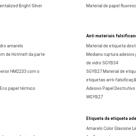
ntalized Bright Silver
Material de papel fluore
Anti materiais falsifica
idro amarelo
Material de etiqueta destr
gem de Hotmelt da parte
Mediano ruptura adesivo 
de vidro SGYB34
uperior HM2233 com o
SGYB27 Material de etiqu
etiquetas anti-falsificaç
 Eco papel térmico
Adesivo Papel Destrutivo 
WGYB27
Etiqueta da etiqueta ad
Amarelo Color Glassine L