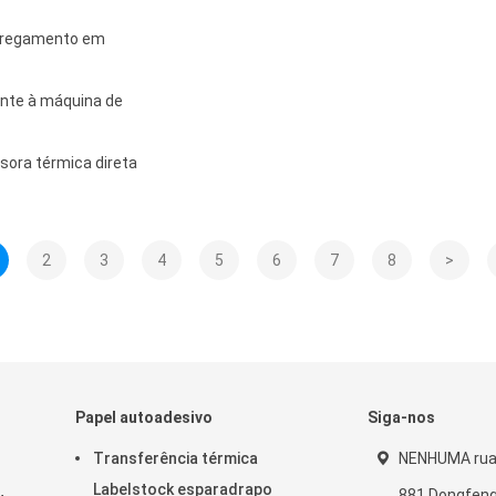
arregamento em
tante à máquina de
sora térmica direta
2
3
4
5
6
7
8
>
Papel autoadesivo
Siga-nos
Transferência térmica
NENHUMA rua 
Labelstock esparadrapo
881 Dongfeng