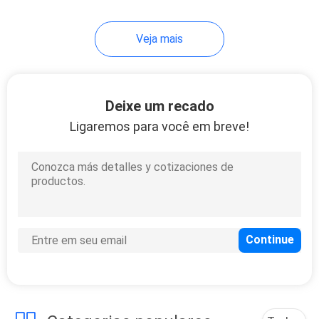
8
Veja mais
Colagem Labelstock
esparadrapo do
Deixe um recado
pneu
Ligaremos para você em breve!
8
Inkjet Labelstock
esparadrapo