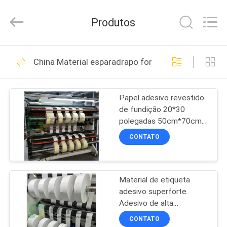
WEIFANG
SUPERRELIABLE
TECHNOLOGY
Produtos
CO,LTD.
All
Rights
Reserved.
CASA
39
China Material esparadrapo forte super da etique
Filme autoadesivo
PRODUTOS
Papel adesivo revestido
de fundição 20*30
VÍDEOS
polegadas 50cm*70cm
Folha de papel adesivo
CONTATO
brilhante
SOBRE
33
NÓS
Material de etiqueta
Papel autoadesivo
adesivo superforte
EXCURSÃO
Adesivo de alta
DA
aderência Papel semi-
CONTATO
brilhante Adesivo de