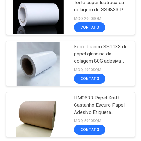
forte super lustrosa da
colagem de SS4833 PP
13
material material da
MOQ:2000SQM
etiqueta
Material
CONTATO
esparadrapo forte
Forro branco SS1133 do
super da etiqueta da
papel glassine da
colagem 80G adesiva
colagem
forte super semi lustrosa
MOQ:4000SQM
CONTATO
13
Anti material
HM0633 Papel Kraft
Castanho Escuro Papel
esparadrapo de
Adesivo Etiqueta
Adesiva Stock em folha
congelação da
MOQ:5000SQM
com papel kraft
CONTATO
etiqueta da colagem
revestido com PE