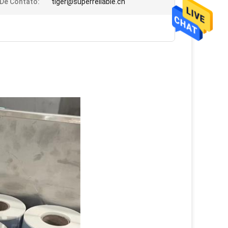
 De Contato:
tiger@superreliable.cn