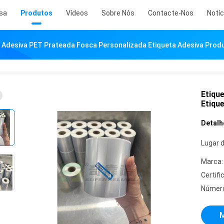
sa
Produtos
Vídeos
Sobre Nós
Contacte-Nos
Notíc
a Adesiva PET Prateada Fosca Personalizada Etiqueta Adesiva Prod
Etiqu
Etiqu
Detalh
Lugar 
Marca:
Certifi
Número
M