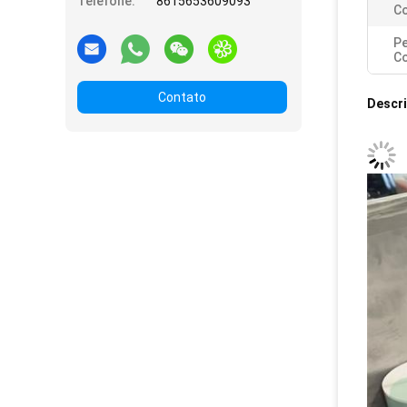
Telefone:
8615653609093
Co
P
Co
Contato
Descr