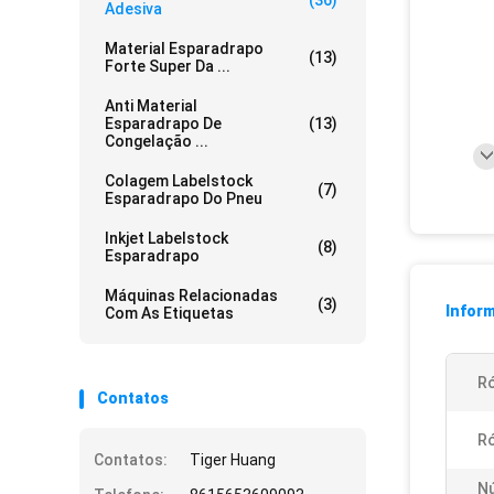
(36)
Adesiva
Material Esparadrapo
(13)
Forte Super Da ...
Anti Material
Esparadrapo De
(13)
Congelação ...
Colagem Labelstock
(7)
Esparadrapo Do Pneu
Inkjet Labelstock
(8)
Esparadrapo
Máquinas Relacionadas
(3)
Infor
Com As Etiquetas
Ró
Contatos
Ró
Contatos:
Tiger Huang
N