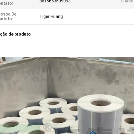
8615653609093
E-Mail
ntato:
essoa De
Tiger Huang
ntato:
ição de produto