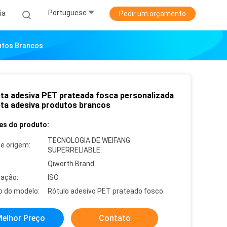
Portuguese
ia
Pedir um orçamento
utos Brancos
eta adesiva PET prateada fosca personalizada
eta adesiva produtos brancos
es do produto:
TECNOLOGIA DE WEIFANG
de origem:
SUPERRELIABLE
Qiworth Brand
cação:
ISO
 do modelo:
Rótulo adesivo PET prateado fosco
elhor Preço
Contato