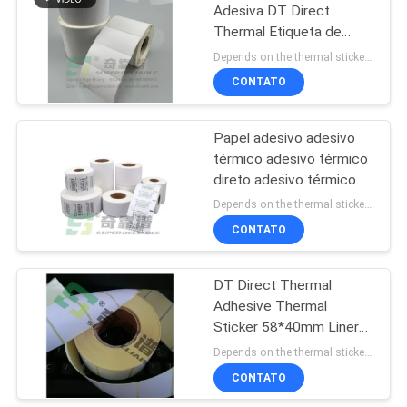
Adesiva DT Direct
Thermal Etiqueta de
13
Código de Barras
Depends on the thermal sticker order quantity MOQ:100 rolos
Tamanho Personalizado
Material
CONTATO
esparadrapo forte
Papel adesivo adesivo
super da etiqueta da
térmico adesivo térmico
direto adesivo térmico
colagem
superior adesivo térmico
Depends on the thermal sticker order quantity MOQ:100 rolos
adesivo térmico TC
CONTATO
13
adesivo térmico
Anti material
DT Direct Thermal
Adhesive Thermal
esparadrapo de
Sticker 58*40mm Liner
congelação da
de vidro amarelo
Depends on the thermal sticker order quantity MOQ:100 rolos
CONTATO
etiqueta da colagem