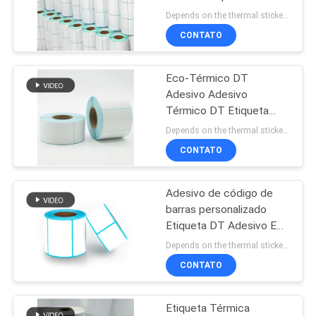
Etiqueta de preço
Depends on the thermal sticker order quantity MOQ:500 ROL
Adesivo HM2033L
MAPA
CONTATO
Modelo
34
DO
Etiqueta adesiva do
Eco-Térmico DT
SITE
Adesivo Adesivo
código de barras
Térmico DT Etiqueta
Adesivo Personalizado
PRIVACY
Depends on the thermal sticker order quantity MOQ:1000Rolo de rótulo térmico directo
CONTATO
POLICY
Adesivo de código de
36
barras personalizado
Etiqueta da etiqueta
Etiqueta DT Adesivo Eco
Adesivo térmico com
Depends on the thermal sticker order quantity MOQ:1000Rolo de rótulo térmico directo
adesiva
revestimento de vidro
CONTATO
azul
Etiqueta Térmica