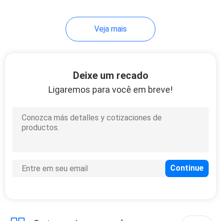
8
Veja mais
Colagem Labelstock
esparadrapo do
pneu
Deixe um recado
Ligaremos para você em breve!
8
Inkjet Labelstock
esparadrapo