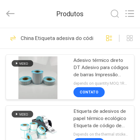
WEIFANG
SUPERRELIABLE
TECHNOLOGY
Produtos
CO,LTD.
All
Rights
Reserved.
CASA
39
China Etiqueta adesiva do código de barras
Filme autoadesivo
PRODUTOS
Adesivo térmico direto
DT Adesivo para códigos
VÍDEOS
de barras Impressão
com revestimento de
depends on quantity MOQ:1Rolo
vidro azul
SOBRE
CONTATO
33
NÓS
Etiqueta de adesivos de
Papel autoadesivo
papel térmico ecológico
EXCURSÃO
Etiqueta de código de
DA
barras Etiqueta de
Depends on the thermal sticker order quantity MOQ:rolo 1000