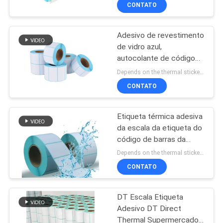
código de barras
FÁBRICA
CONTATO
Etiqueta HM2033L
Adesivo de revestimento
CONTROLE
11
de vidro azul,
DA
autocolante de código
Material de papel
QUALIDADE
de barras térmico direto
Depends on the thermal sticker order quantity MOQ:1000 rolos de adesivos térmicos
térmico da etiqueta
HM2233L
CONTATO
adesiva
CONTACTE-
Etiqueta térmica adesiva
NOS
da escala da etiqueta do
código de barras da
14
NOTÍCIA
etiqueta
Depends on the thermal sticker order quantity MOQ:1000 rolos de adesivos térmicos
Anti materiais
CONTATO
PEÇA
falsificando
DT Escala Etiqueta
UMAS
Adesivo DT Direct
CITAÇÕES
Thermal Supermercado