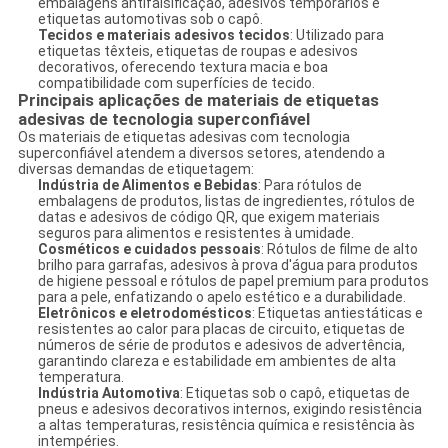
embalagens antifalsificação, adesivos temporários e
etiquetas automotivas sob o capô.
Tecidos e materiais adesivos tecidos
: Utilizado para
etiquetas têxteis, etiquetas de roupas e adesivos
decorativos, oferecendo textura macia e boa
compatibilidade com superfícies de tecido.
Principais aplicações de materiais de etiquetas
adesivas de tecnologia superconfiável
Os materiais de etiquetas adesivas com tecnologia
superconfiável atendem a diversos setores, atendendo a
diversas demandas de etiquetagem:
Indústria de Alimentos e Bebidas
: Para rótulos de
embalagens de produtos, listas de ingredientes, rótulos de
datas e adesivos de código QR, que exigem materiais
seguros para alimentos e resistentes à umidade.
Cosméticos e cuidados pessoais
: Rótulos de filme de alto
brilho para garrafas, adesivos à prova d'água para produtos
de higiene pessoal e rótulos de papel premium para produtos
para a pele, enfatizando o apelo estético e a durabilidade.
Eletrônicos e eletrodomésticos
: Etiquetas antiestáticas e
resistentes ao calor para placas de circuito, etiquetas de
números de série de produtos e adesivos de advertência,
garantindo clareza e estabilidade em ambientes de alta
temperatura.
Indústria Automotiva
: Etiquetas sob o capô, etiquetas de
pneus e adesivos decorativos internos, exigindo resistência
a altas temperaturas, resistência química e resistência às
intempéries.