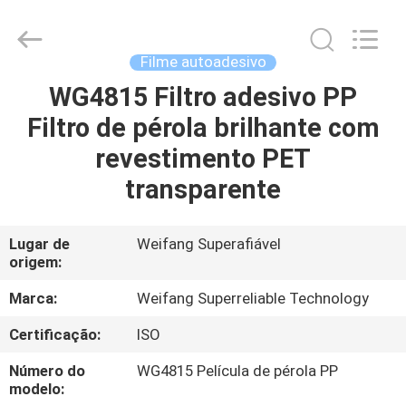
WEIFANG
SUPERRELIABLE
TECHNOLOGY
CO,LTD.
All
Filme autoadesivo
Rights
Reserved.
WG4815 Filtro adesivo PP
CASA
Filtro de pérola brilhante com
PRODUTOS
revestimento PET
transparente
VÍDEOS
Lugar de
Weifang Superafiável
origem:
SOBRE
NÓS
Marca:
Weifang Superreliable Technology
Certificação:
ISO
EXCURSÃO
Número do
WG4815 Película de pérola PP
DA
modelo: