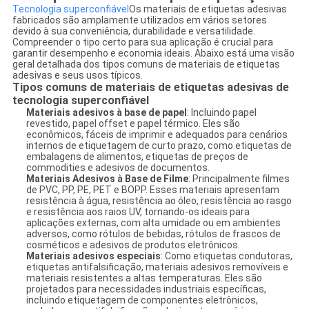
Tecnologia superconfiável
Os materiais de etiquetas adesivas
fabricados são amplamente utilizados em vários setores
devido à sua conveniência, durabilidade e versatilidade.
Compreender o tipo certo para sua aplicação é crucial para
garantir desempenho e economia ideais. Abaixo está uma visão
geral detalhada dos tipos comuns de materiais de etiquetas
adesivas e seus usos típicos.
Tipos comuns de materiais de etiquetas adesivas de
tecnologia superconfiável
Materiais adesivos à base de papel
: Incluindo papel
revestido, papel offset e papel térmico. Eles são
econômicos, fáceis de imprimir e adequados para cenários
internos de etiquetagem de curto prazo, como etiquetas de
embalagens de alimentos, etiquetas de preços de
commodities e adesivos de documentos.
Materiais Adesivos à Base de Filme
: Principalmente filmes
de PVC, PP, PE, PET e BOPP. Esses materiais apresentam
resistência à água, resistência ao óleo, resistência ao rasgo
e resistência aos raios UV, tornando-os ideais para
aplicações externas, com alta umidade ou em ambientes
adversos, como rótulos de bebidas, rótulos de frascos de
cosméticos e adesivos de produtos eletrônicos.
Materiais adesivos especiais
: Como etiquetas condutoras,
etiquetas antifalsificação, materiais adesivos removíveis e
materiais resistentes a altas temperaturas. Eles são
projetados para necessidades industriais específicas,
incluindo etiquetagem de componentes eletrônicos,