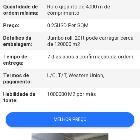
FÁBRICA
Quantidade de
Rolo gigante de 4000 m de
ordem mínima:
comprimento
CONTROLE
Preço:
0.25USD Per SQM
DA
Detalhes da
Jumbo roll, 20ft pode carregar cerca
QUALIDADE
embalagem:
de 120000 m2
Tempo de
7 dias após a confirmação da ordem
entrega:
CONTACTE-
NOS
Termos de
L/C, T/T, Western Union,
pagamento:
Habilidade da
1000000 M2 por mês
NOTÍCIA
fonte:
PEÇA
MELHOR PREÇO
UMAS
CITAÇÕES