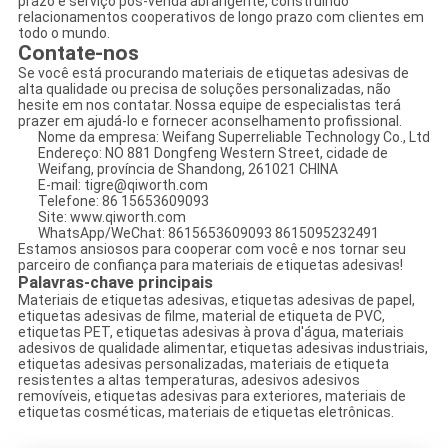
prazo e serviço pós-venda abrangente, construindo
relacionamentos cooperativos de longo prazo com clientes em
todo o mundo.
Contate-nos
Se você está procurando materiais de etiquetas adesivas de
alta qualidade ou precisa de soluções personalizadas, não
hesite em nos contatar. Nossa equipe de especialistas terá
prazer em ajudá-lo e fornecer aconselhamento profissional.
Nome da empresa: Weifang Superreliable Technology Co., Ltd
Endereço: NO 881 Dongfeng Western Street, cidade de
Weifang, província de Shandong, 261021 CHINA
E-mail: tigre@qiworth.com
Telefone: 86 15653609093
Site: www.qiworth.com
WhatsApp/WeChat: 8615653609093 8615095232491
Estamos ansiosos para cooperar com você e nos tornar seu
parceiro de confiança para materiais de etiquetas adesivas!
Palavras-chave principais
Materiais de etiquetas adesivas, etiquetas adesivas de papel,
etiquetas adesivas de filme, material de etiqueta de PVC,
etiquetas PET, etiquetas adesivas à prova d'água, materiais
adesivos de qualidade alimentar, etiquetas adesivas industriais,
etiquetas adesivas personalizadas, materiais de etiqueta
resistentes a altas temperaturas, adesivos adesivos
removíveis, etiquetas adesivas para exteriores, materiais de
etiquetas cosméticas, materiais de etiquetas eletrônicas.