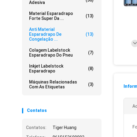
(36)
Adesiva
Material Esparadrapo
(13)
Forte Super Da ...
Anti Material
Esparadrapo De
(13)
Congelação ...
Colagem Labelstock
(7)
Esparadrapo Do Pneu
Inkjet Labelstock
(8)
Esparadrapo
Máquinas Relacionadas
(3)
Infor
Com As Etiquetas
Ad
Contatos
Fo
Contatos:
Tiger Huang