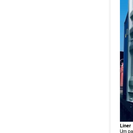
Liner
Um pa