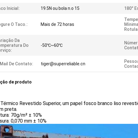
co Inicial:
19.5N ou bola n.o 15
180° E
Tempe
gure O Taco.:
Mais de 72 horas
Mínima
Rotul
riação Da
Númer
emperatura Do
-50℃~60℃
Contat
rviço:
Pesso
Mail De Contato:
tiger@superreliable.cn
Contac
ição de produto
 Térmico Revestido Superior, um papel fosco branco liso reves
m preta.
tura: 70g/m² ± 10%
sura: 0,070 mm ± 10%