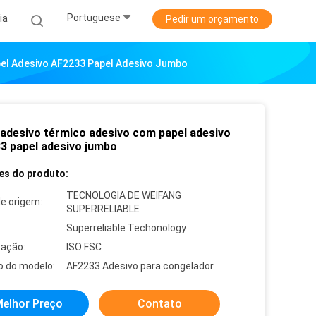
Portuguese
ia
Pedir um orçamento
el Adesivo AF2233 Papel Adesivo Jumbo
 adesivo térmico adesivo com papel adesivo
3 papel adesivo jumbo
es do produto:
TECNOLOGIA DE WEIFANG
de origem:
SUPERRELIABLE
Superreliable Techonology
cação:
ISO FSC
 do modelo:
AF2233 Adesivo para congelador
elhor Preço
Contato