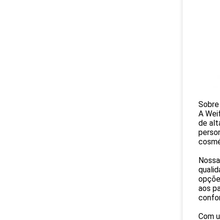
Sobre
A Weif
de al
person
cosmét
Nossa
quali
opções
aos p
confo
Com um