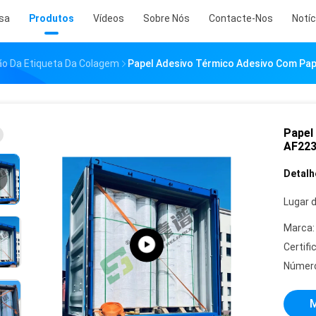
sa
Produtos
Vídeos
Sobre Nós
Contacte-Nos
Notíc
ão Da Etiqueta Da Colagem
Papel Adesivo Térmico Adesivo Com Pap
Papel
AF223
Detalh
Lugar 
Marca:
Certifi
Número
M