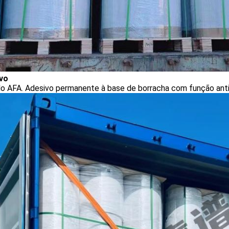
vo
o AFA. Adesivo permanente à base de borracha com função ant