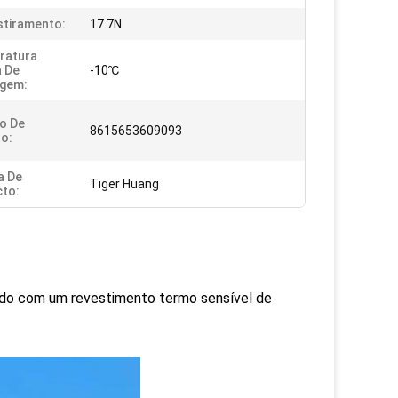
stiramento:
17.7N
ratura
 De
-10℃
agem:
o De
8615653609093
o:
a De
Tiger Huang
to:
tido com um revestimento termo sensível de