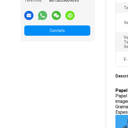
Telefone:
8615653609093
Ta
Se
Contato
Va
T
Se
E-
Descr
Papel
Papel
image
Grama
Espes