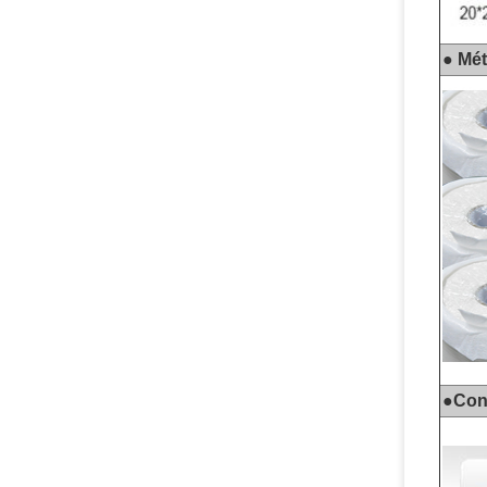
● Mé
●
Con