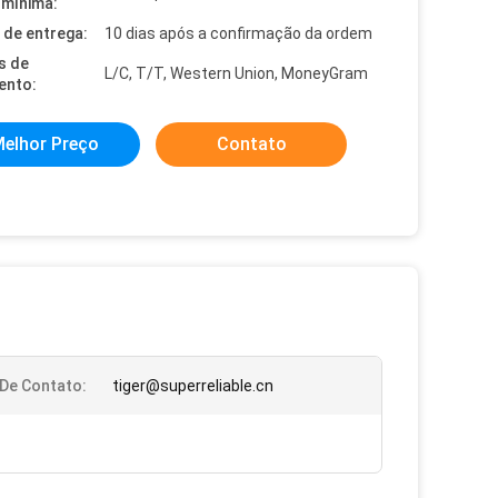
mínima:
de entrega:
10 dias após a confirmação da ordem
s de
L/C, T/T, Western Union, MoneyGram
ento:
elhor Preço
Contato
 De Contato:
tiger@superreliable.cn