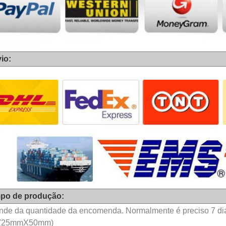
io:
po de produção:
de da quantidade da encomenda. Normalmente é preciso 7 dia
(25mmX50mm)