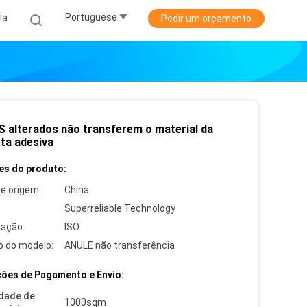
Portuguese
ia
Pedir um orçamento
 alterados não transferem o material da
eta adesiva
es do produto:
de origem:
China
Superreliable Technology
cação:
ISO
 do modelo:
ANULE não transferência
ões de Pagamento e Envio:
dade de
1000sqm