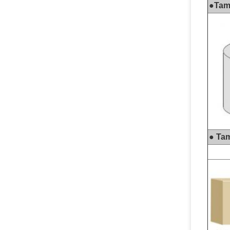
●
Tam
● Ta