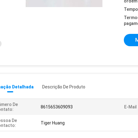
ordem 
Tempo 
Termo
pagam
M
mação Detalhada
Descrição De Produto
úmero De
8615653609093
E-Mail
ntato:
essoa De
Tiger Huang
ntacto: