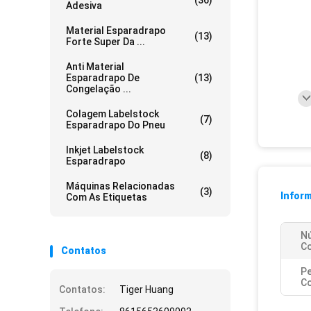
(36)
Adesiva
Material Esparadrapo
(13)
Forte Super Da ...
Anti Material
Esparadrapo De
(13)
Congelação ...
Colagem Labelstock
(7)
Esparadrapo Do Pneu
Inkjet Labelstock
(8)
Esparadrapo
Máquinas Relacionadas
(3)
Infor
Com As Etiquetas
N
Co
Contatos
P
Co
Contatos:
Tiger Huang