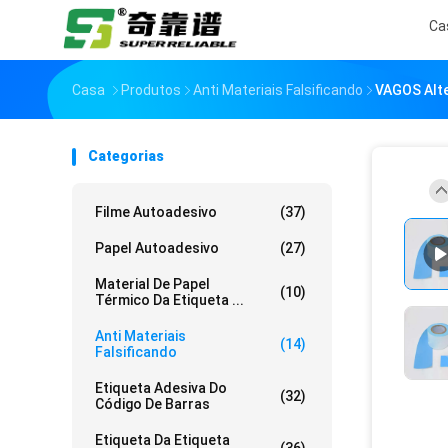
Ca
Casa
Produtos
Anti Materiais Falsificando
VAGOS Alte
Categorias
Filme Autoadesivo
(37)
Papel Autoadesivo
(27)
Material De Papel
(10)
Térmico Da Etiqueta ...
Anti Materiais
(14)
Falsificando
Etiqueta Adesiva Do
(32)
Código De Barras
Etiqueta Da Etiqueta