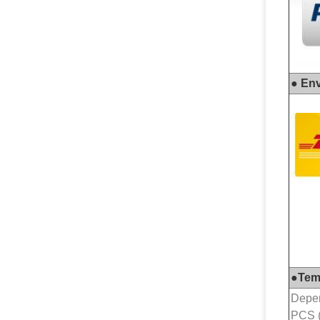
● Env
●
Tem
Depen
PCS 