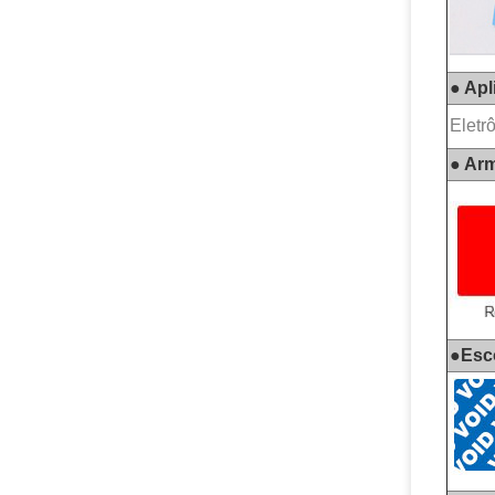
● Apl
Eletr
● Arm
●
Esc