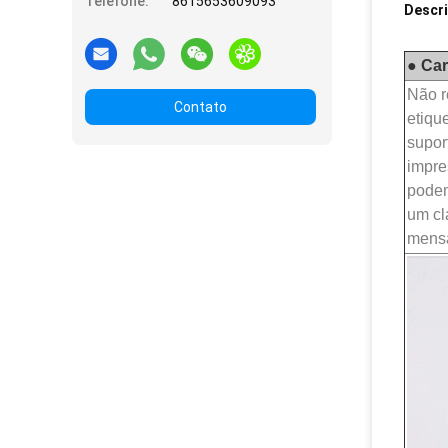
Telefone:
8615653609093
Descr
● Car
Não r
Contato
etiqu
supor
impre
podem
um cl
mensa