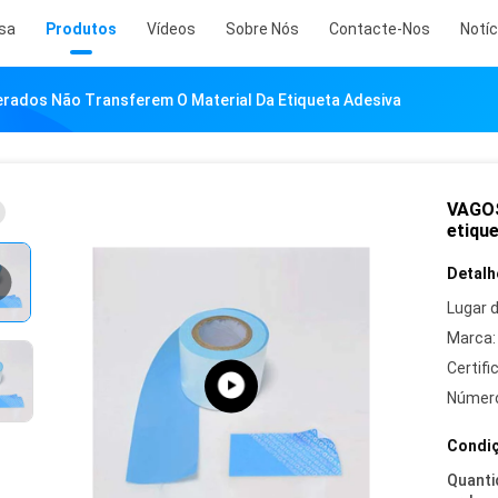
sa
Produtos
Vídeos
Sobre Nós
Contacte-Nos
Notíc
rados Não Transferem O Material Da Etiqueta Adesiva
VAGOS
etiqu
Detalh
Lugar 
Marca:
Certifi
Número
Condiç
Quanti