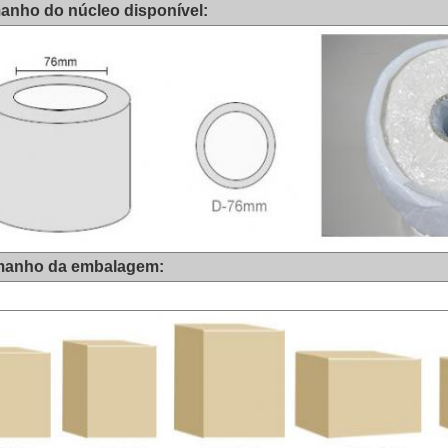
anho do núcleo disponível:
manho da embalagem: