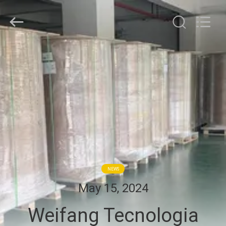
WEIFANG
SUPERRELIABLE
TECHNOLOGY
CO,LTD.
All
Rights
Reserved.
CASA
PRODUTOS
VÍDEOS
SOBRE
NÓS
NEWS
May 15, 2024
EXCURSÃO
Weifang Tecnologia
DA