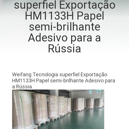
superfiel Exportação
FÁBRICA
HM1133H Papel
CONTROLE
semi-brilhante
DA
Adesivo para a
QUALIDADE
Rússia
CONTACTE-
NOS
Weifang Tecnologia superfiel Exportação
HM1133H Papel semi-brilhante Adesivo para
a Rússia
NOTÍCIA
PEÇA
UMAS
CITAÇÕES