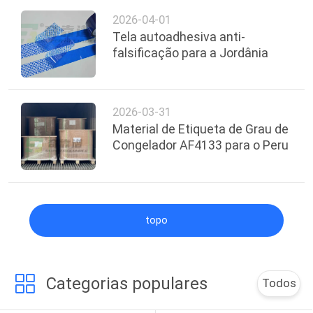
ADESIVO DE GRAU PARA
2026-04-01
CONGELADOR PARA O
Tela autoadhesiva anti-
EQUADOR
falsificação para a Jordânia
2026-03-31
Material de Etiqueta de Grau de
Congelador AF4133 para o Peru
topo
Categorias populares
Todos