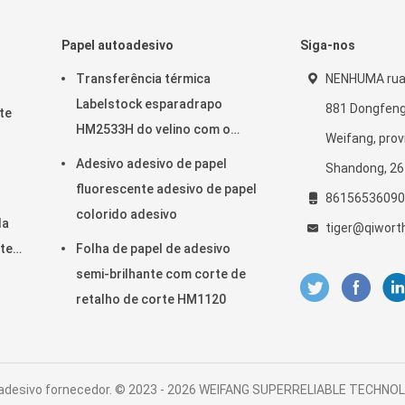
Papel autoadesivo
Siga-nos
Transferência térmica
NENHUMA rua 
Labelstock esparadrapo
881 Dongfeng
te
HM2533H do velino com o
Weifang, prov
forro amarelo do papel
Adesivo adesivo de papel
Shandong, 26
glassine da colagem do
fluorescente adesivo de papel
86156536090
hotmelt
colorido adesivo
da
tiger@qiwort
te
Folha de papel de adesivo
semi-brilhante com corte de
retalho de corte HM1120
adesivo fornecedor. © 2023 - 2026 WEIFANG SUPERRELIABLE TECHNOLO