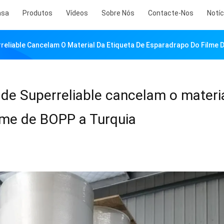
asa
Produtos
Vídeos
Sobre Nós
Contacte-Nos
Notíc
reliable Cancelam O Material Da Etiqueta De Esparadrapo Do Filme 
de Superreliable cancelam o materi
lme de BOPP a Turquia