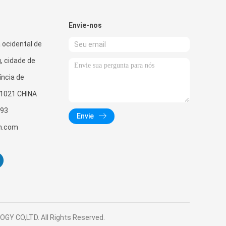
Envie-nos
ocidental de
, cidade de
íncia de
1021 CHINA
93
Envie
h.com
GY CO,LTD. All Rights Reserved.