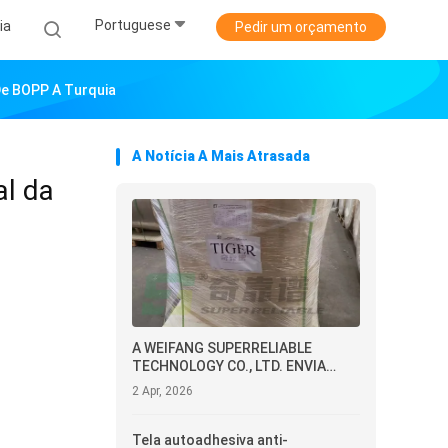
Portuguese
ia
Pedir um orçamento
De BOPP A Turquia
A Notícia A Mais Atrasada
al da
A WEIFANG SUPERRELIABLE
TECHNOLOGY CO., LTD. ENVIA
PAPEL SINTÉTICO
2 Apr, 2026
TERMOSSENSÍVEL COM ADESIVO
DE GRAU PARA CONGELADOR PARA
O EQUADOR
Tela autoadhesiva anti-