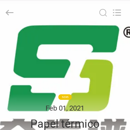
WEIFANG
SUPERRELIABLE
TECHNOLOGY
CO,LTD.
All
Rights
Reserved.
CASA
PRODUTOS
VÍDEOS
SOBRE
NÓS
NEWS
Feb 01, 2021
EXCURSÃO
Papel térmico
DA