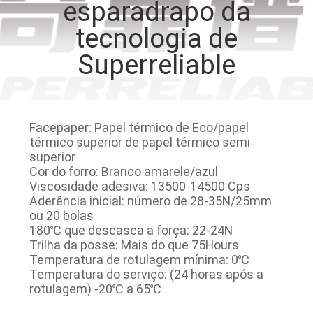
esparadrapo da
FÁBRICA
tecnologia de
CONTROLE
Superreliable
DA
QUALIDADE
Facepaper: Papel térmico de Eco/papel
térmico superior de papel térmico semi
CONTACTE-
superior
NOS
Cor do forro: Branco amarele/azul
Viscosidade adesiva: 13500-14500 Cps
Aderência inicial: número de 28-35N/25mm
NOTÍCIA
ou 20 bolas
180℃ que descasca a força: 22-24N
Trilha da posse: Mais do que 75Hours
PEÇA
Temperatura de rotulagem mínima: 0℃
Temperatura do serviço: (24 horas após a
UMAS
rotulagem) -20℃ a 65℃
CITAÇÕES