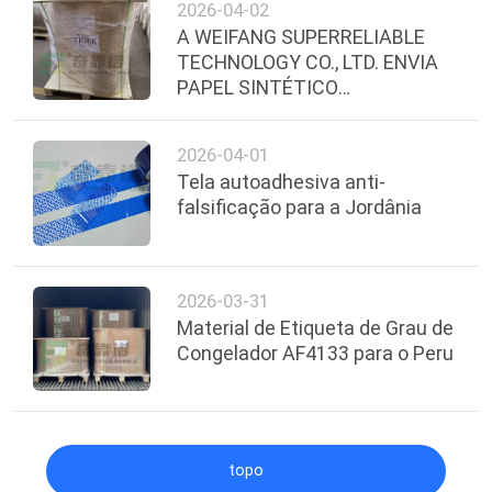
2026-04-02
A WEIFANG SUPERRELIABLE
TECHNOLOGY CO., LTD. ENVIA
PAPEL SINTÉTICO
TERMOSSENSÍVEL COM
ADESIVO DE GRAU PARA
2026-04-01
CONGELADOR PARA O
Tela autoadhesiva anti-
EQUADOR
falsificação para a Jordânia
2026-03-31
Material de Etiqueta de Grau de
Congelador AF4133 para o Peru
topo